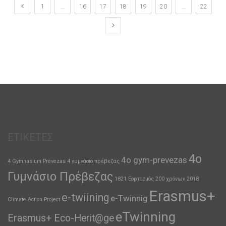
1
…
16
17
18
19
20
…
22
ΕΤΙΚΈΤΕΣ
4ο
4o gym-prevezas
4 Gymnasium Prevezas
4 γυμνάσιο πρέβεζας
Γυμνάσιο Πρέβεζας
1821 Εορτασμός 200 χρόνων
2018
Erasmus+
e-twiining
e-Twinnig
Climate Action Project
eTwinning
Erasmus+ Eco-Herit@ge