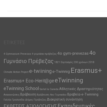
ΕΤΙΚΈΤΕΣ
4ο
4o gym-prevezas
4 Gymnasium Prevezas
4 γυμνάσιο πρέβεζας
Γυμνάσιο Πρέβεζας
1821 Εορτασμός 200 χρόνων
2018
Erasmus+
e-twiining
e-Twinnig
Climate Action Project
eTwinning
Erasmus+ Eco-Herit@ge
eTwinning School
Αθλητικές Δραστηριότητες
Sarlat la Caneda
Βράβευση
Βραβεία-e-Twinning
Ανακοινώσεις
Βράβευση 4ου Γυμνασίου
Διακρατική συνάντηση
Γαλλία
Γροιλανδία
Δήμος Πρέβεζας
Εκπαιδευτικές
ΕΚΘΕΣΕΙΣ ΑΞΙΟΛΟΓΗΣΗΣ