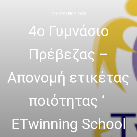
17 ΟΚΤΩΒΡΊΟΥ, 2023
4ο Γυμνάσιο
Πρέβεζας –
Απονομή ετικέτας
ποιότητας ‘
ETwinning School