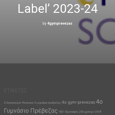
Label’ 2023-24
by
4gymprevezas
ΕΤΙΚΈΤΕΣ
4ο
4o gym-prevezas
4 Gymnasium Prevezas
4 γυμνάσιο πρέβεζας
Γυμνάσιο Πρέβεζας
1821 Εορτασμός 200 χρόνων
2018