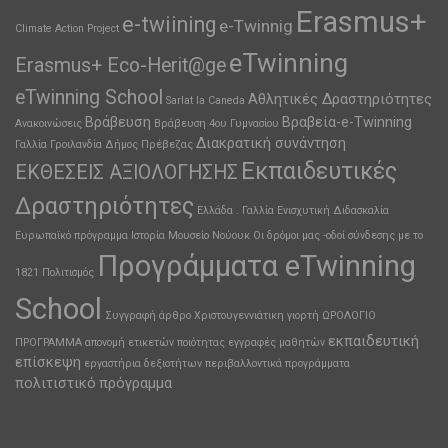
Erasmus+
e-twiining
e-Twinnig
Climate Action Project
eTwinning
Erasmus+ Eco-Herit@ge
eTwinning School
Αθλητικές Δραστηριότητες
Sarlat la Caneda
Βράβευση
Βραβεία-e-Twinning
Ανακοινώσεις
Βράβευση 4ου Γυμνασίου
Διακρατική συνάντηση
Γαλλία
Γροιλανδία
Δήμος Πρέβεζας
Εκπαιδευτικές
ΕΚΘΕΣΕΙΣ ΑΞΙΟΛΟΓΗΣΗΣ
Δραστηριότητες
Ελλάδα . Γαλλία
Ενισχυτική Διδασκαλία
Ευρωπαϊκό πρόγραμμα
Ιστορία
Μουσείο
Νούουκ
Οι δρόμοι μας -οδοί σύνδεσης με το
Προγράμματα eTwinning
1821
Πολιτισμός
School
Συγγραφή άρθρο
Χριστουγεννιάτικη γιορτή
ΩΡΟΛΟΓΙΟ
εκπαιδευτική
ΠΡΟΓΡΑΜΜΑ
απονομή ετικετών ποιότητας
εγγραφές μαθητών
επίσκεψη
εργαστήρια δεξιοτήτων
περιβαλλοντικά προγράμματα
πολιτιστικό
πρόγραμμα