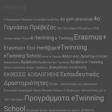
ΕΤΙΚΈΤΕΣ
4ο
4o gym-prevezas
4 Gymnasium Prevezas
4 γυμνάσιο πρέβεζας
Γυμνάσιο Πρέβεζας
1821 Εορτασμός 200 χρόνων
2018
Erasmus+
e-twiining
e-Twinnig
Climate Action Project
eTwinning
Erasmus+ Eco-Herit@ge
eTwinning School
Αθλητικές Δραστηριότητες
Sarlat la Caneda
Βράβευση
Βραβεία-e-Twinning
Ανακοινώσεις
Βράβευση 4ου Γυμνασίου
Διακρατική συνάντηση
Γαλλία
Γροιλανδία
Δήμος Πρέβεζας
Εκπαιδευτικές
ΕΚΘΕΣΕΙΣ ΑΞΙΟΛΟΓΗΣΗΣ
Δραστηριότητες
Ελλάδα . Γαλλία
Ενισχυτική Διδασκαλία
Ευρωπαϊκό πρόγραμμα
Ιστορία
Μουσείο
Νούουκ
Οι δρόμοι μας -οδοί σύνδεσης με το
Προγράμματα eTwinning
1821
Πολιτισμός
School
Συγγραφή άρθρο
Χριστουγεννιάτικη γιορτή
ΩΡΟΛΟΓΙΟ