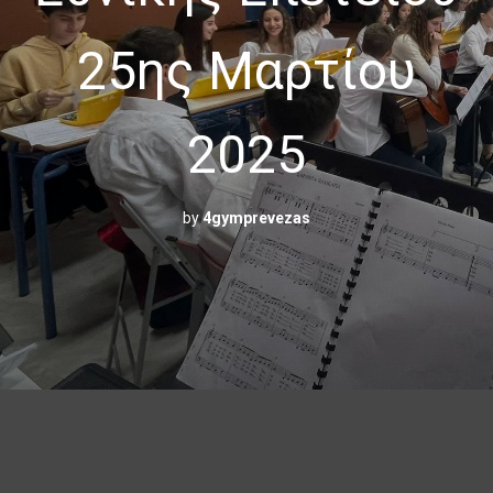
25ης Μαρτίου
2025
by
4gymprevezas