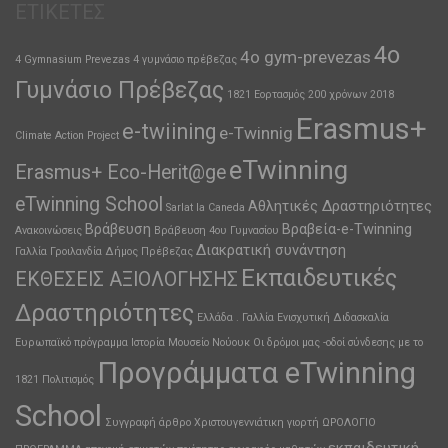
ΕΤΙΚΈΤΕΣ
4ο
4o gym-prevezas
4 Gymnasium Prevezas
4 γυμνάσιο πρέβεζας
Γυμνάσιο Πρέβεζας
1821 Εορτασμός 200 χρόνων
2018
Erasmus+
e-twiining
e-Twinnig
Climate Action Project
eTwinning
Erasmus+ Eco-Herit@ge
eTwinning School
Αθλητικές Δραστηριότητες
Sarlat la Caneda
Βράβευση
Βραβεία-e-Twinning
Ανακοινώσεις
Βράβευση 4ου Γυμνασίου
Διακρατική συνάντηση
Γαλλία
Γροιλανδία
Δήμος Πρέβεζας
Εκπαιδευτικές
ΕΚΘΕΣΕΙΣ ΑΞΙΟΛΟΓΗΣΗΣ
Δραστηριότητες
Ελλάδα . Γαλλία
Ενισχυτική Διδασκαλία
Ευρωπαϊκό πρόγραμμα
Ιστορία
Μουσείο
Νούουκ
Οι δρόμοι μας -οδοί σύνδεσης με το
Προγράμματα eTwinning
1821
Πολιτισμός
School
Συγγραφή άρθρο
Χριστουγεννιάτικη γιορτή
ΩΡΟΛΟΓΙΟ