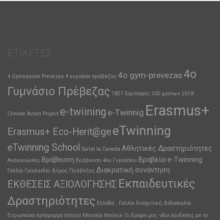
ΕΤΙΚΈΤΕΣ
4ο
4o gym-prevezas
4 Gymnasium Prevezas
4 γυμνάσιο πρέβεζας
Γυμνάσιο Πρέβεζας
1821 Εορτασμός 200 χρόνων
2018
Erasmus+
e-twiining
e-Twinnig
Climate Action Project
eTwinning
Erasmus+ Eco-Herit@ge
eTwinning School
Αθλητικές Δραστηριότητες
Sarlat la Caneda
Βράβευση
Βραβεία-e-Twinning
Ανακοινώσεις
Βράβευση 4ου Γυμνασίου
Διακρατική συνάντηση
Γαλλία
Γροιλανδία
Δήμος Πρέβεζας
Εκπαιδευτικές
ΕΚΘΕΣΕΙΣ ΑΞΙΟΛΟΓΗΣΗΣ
Δραστηριότητες
Ελλάδα . Γαλλία
Ενισχυτική Διδασκαλία
Ευρωπαϊκό πρόγραμμα
Ιστορία
Μουσείο
Νούουκ
Οι δρόμοι μας -οδοί σύνδεσης με το