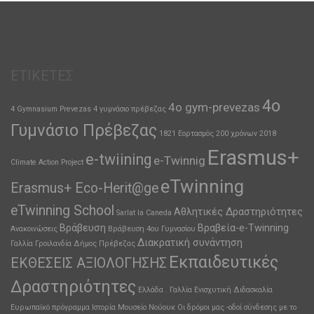
ΕΤΙΚΈΤΕΣ
4ο
4o gym-prevezas
4 Gymnasium Prevezas
4 γυμνάσιο πρέβεζας
Γυμνάσιο Πρέβεζας
1821 Εορτασμός 200 χρόνων
2018
Erasmus+
e-twiining
e-Twinnig
Climate Action Project
eTwinning
Erasmus+ Eco-Herit@ge
eTwinning School
Αθλητικές Δραστηριότητες
Sarlat la Caneda
Βράβευση
Βραβεία-e-Twinning
Ανακοινώσεις
Βράβευση 4ου Γυμνασίου
Διακρατική συνάντηση
Γαλλία
Γροιλανδία
Δήμος Πρέβεζας
Εκπαιδευτικές
ΕΚΘΕΣΕΙΣ ΑΞΙΟΛΟΓΗΣΗΣ
Δραστηριότητες
Ελλάδα . Γαλλία
Ενισχυτική Διδασκαλία
Ευρωπαϊκό πρόγραμμα
Ιστορία
Μουσείο
Νούουκ
Οι δρόμοι μας -οδοί σύνδεσης με το