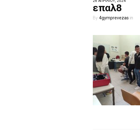
26 ΑΠΡΙΛΊΟΥ, 2024
επαλ8
4gymprevezas