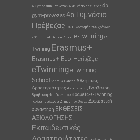
4o
4 Gymnasium Prevezas
4 γυμνάσιο πρέβεζας
4ο Γυμνάσιο
gym-prevezas
Πρέβεζας
1821 Εορτασμός 200 χρόνων
e-twiining
e-
2018
Climate Action Project
Erasmus+
Twinnig
Erasmus+ Eco-Herit@ge
eTwinning
eTwinning
School
Αθλητικές
Sarlat la Caneda
Δραστηριότητες
Βράβευση
Ανακοινώσεις
Βραβεία-e-Twinning
Βράβευση 4ου Γυμνασίου
Διακρατική
Γαλλία
Γροιλανδία
Δήμος Πρέβεζας
ΕΚΘΕΣΕΙΣ
συνάντηση
ΑΞΙΟΛΟΓΗΣΗΣ
Εκπαιδευτικές
Δραστηριότητες