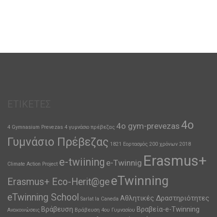
ΕΤΙΚΈΤΕΣ
4ο
4o gym-prevezas
4 Gymnasium Prevezas
4 γυμνάσιο πρέβεζας
Γυμνάσιο Πρέβεζας
1821 Εορτασμός 200 χρόνων
2018
Erasmus+
e-twiining
e-Twinnig
Climate Action Project
eTwinning
Erasmus+ Eco-Herit@ge
eTwinning School
Αθλητικές Δραστηριότητες
Sarlat la Caneda
Βράβευση
Βραβεία-e-Twinning
Ανακοινώσεις
Βράβευση 4ου Γυμνασίου