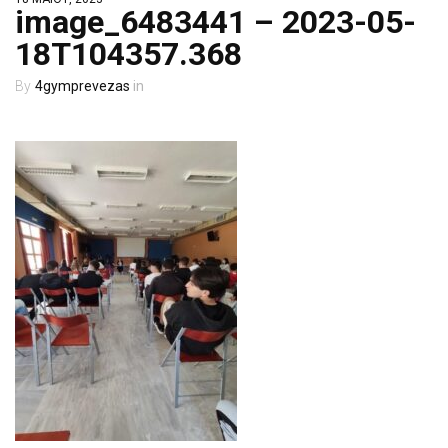
image_6483441 – 2023-05-
18T104357.368
4gymprevezas