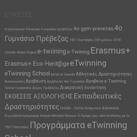
ΕΤΙΚΈΤΕΣ
4ο
4o gym-prevezas
4 Gymnasium Prevezas
4 γυμνάσιο πρέβεζας
Γυμνάσιο Πρέβεζας
1821 Εορτασμός 200 χρόνων
2018
Erasmus+
e-twiining
e-Twinnig
Climate Action Project
eTwinning
Erasmus+ Eco-Herit@ge
eTwinning School
Αθλητικές Δραστηριότητες
Sarlat la Caneda
Βράβευση
Βραβεία-e-Twinning
Ανακοινώσεις
Βράβευση 4ου Γυμνασίου
Διακρατική συνάντηση
Γαλλία
Γροιλανδία
Δήμος Πρέβεζας
Εκπαιδευτικές
ΕΚΘΕΣΕΙΣ ΑΞΙΟΛΟΓΗΣΗΣ
Δραστηριότητες
Ελλάδα . Γαλλία
Ενισχυτική Διδασκαλία
Ευρωπαϊκό πρόγραμμα
Ιστορία
Μουσείο
Νούουκ
Οι δρόμοι μας -οδοί σύνδεσης με το
Προγράμματα eTwinning
1821
Πολιτισμός