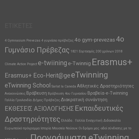
ΕΤΙΚΈΤΕΣ
4ο
4o gym-prevezas
4 Gymnasium Prevezas
4 γυμνάσιο πρέβεζας
Γυμνάσιο Πρέβεζας
1821 Εορτασμός 200 χρόνων
2018
Erasmus+
e-twiining
e-Twinnig
Climate Action Project
eTwinning
Erasmus+ Eco-Herit@ge
eTwinning School
Αθλητικές Δραστηριότητες
Sarlat la Caneda
Βράβευση
Βραβεία-e-Twinning
Ανακοινώσεις
Βράβευση 4ου Γυμνασίου
Διακρατική συνάντηση
Γαλλία
Γροιλανδία
Δήμος Πρέβεζας
Εκπαιδευτικές
ΕΚΘΕΣΕΙΣ ΑΞΙΟΛΟΓΗΣΗΣ
Δραστηριότητες
Ελλάδα . Γαλλία
Ενισχυτική Διδασκαλία
Ευρωπαϊκό πρόγραμμα
Ιστορία
Μουσείο
Νούουκ
Οι δρόμοι μας -οδοί σύνδεσης με το
Προγράμματα eTwinning